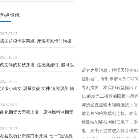
热点资讯
2025-07-05
德国超模卡罗莱娜, 摩洛哥风情时尚摄
影
2025-10-08
蔡文静的初秋穿搭, 这感觉如何, 超可以
证券之星消息，根据天眼查AP
的!
控制器”，专利申请号为CN2024
2025-08-05
专利摘要：本实用新型提出了
汉服小仙女 甜系女孩 女神 清纯甜美 仙
U1的发光二极管的阳极与所
气飘飘
与所述直流输出端电连接；所
2026-05-03
能化期货大面积上涨，原油燃料油期货
放芯片的检测端电连接。本实
涨幅居前
检测端能够检测到低电平，则
2025-07-07
电，则由于提前进入静音模式
歙县政协赴新溪口乡开展“七一”走访慰