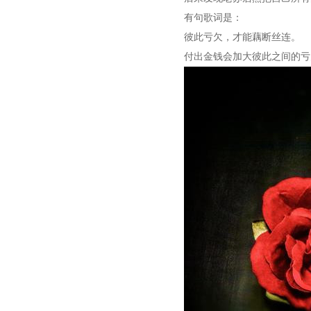
有句歌词是：
彼此亏欠，才能藕断丝连。
付出金钱会加大彼此之间的亏