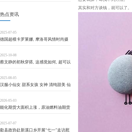
其实和对方谈钱，就可以了。
热点资讯
2025-07-05
德国超模卡罗莱娜, 摩洛哥风情时尚摄
影
2025-10-08
蔡文静的初秋穿搭, 这感觉如何, 超可以
的!
2025-08-05
汉服小仙女 甜系女孩 女神 清纯甜美 仙
气飘飘
2026-05-03
能化期货大面积上涨，原油燃料油期货
涨幅居前
2025-07-07
歙县政协赴新溪口乡开展“七一”走访慰